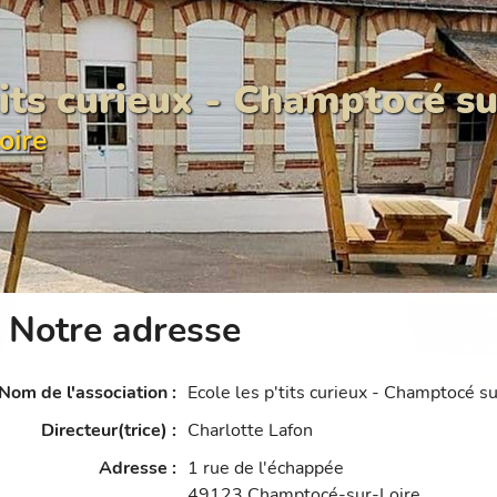
tits curieux - Champtocé su
oire
Notre adresse
Nom de l'association
:
Ecole les p'tits curieux - Champtocé su
Directeur(trice)
:
Charlotte Lafon
Adresse
:
1 rue de l'échappée
49123
Champtocé-sur-Loire