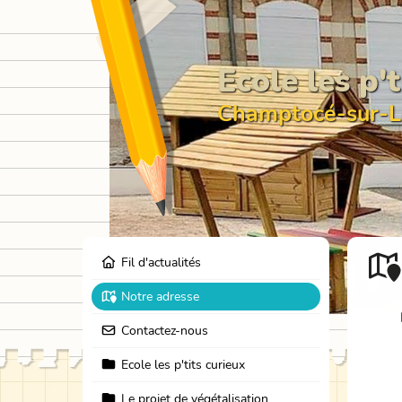
Ecole les p'
Champtocé-sur-L
Fil d'actualités
Notre adresse
Contactez-nous
Ecole les p'tits curieux
Le projet de végétalisation