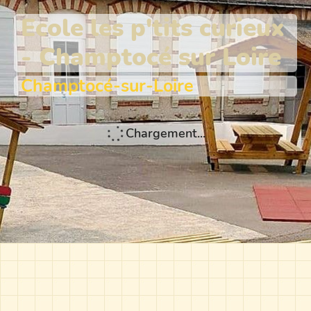
Ecole les p'tits curieux
- Champtocé sur Loire
Champtocé-sur-Loire
Chargement...